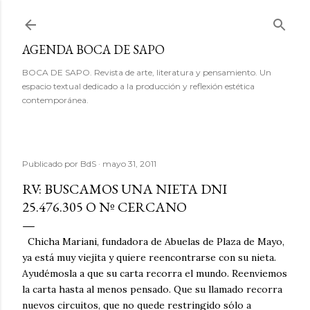
Ir al contenido principal
AGENDA BOCA DE SAPO
BOCA DE SAPO. Revista de arte, literatura y pensamiento. Un
espacio textual dedicado a la producción y reflexión estética
contemporánea.
Publicado por
BdS
mayo 31, 2011
RV: BUSCAMOS UNA NIETA DNI
25.476.305 O Nº CERCANO
Chicha Mariani, fundadora de Abuelas de Plaza de Mayo,
ya está muy viejita y quiere reencontrarse con su nieta.
Ayudémosla a que su carta recorra el mundo. Reenviemos
la carta hasta al menos pensado. Que su llamado recorra
nuevos circuitos, que no quede restringido sólo a